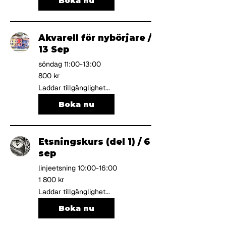
Boka nu
Akvarell för nybörjare /
13 Sep
söndag 11:00-13:00
800
800 kr
svenska
kronor
Laddar tillgänglighet...
Boka nu
Etsningskurs (del 1) / 6
sep
linjeetsning 10:00-16:00
1 800
1 800 kr
svenska
kronor
Laddar tillgänglighet...
Boka nu