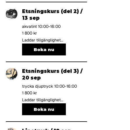
Etsningskurs (del 2) /
13 sep
akvatint 10:00-16:00
1 800
1 800 kr
svenska
kronor
Laddar tillgänglighet...
Boka nu
Etsningskurs (del 3) /
20 sep
trycka djuptryck 10:00-16:00
1 800
1 800 kr
svenska
kronor
Laddar tillgänglighet...
Boka nu