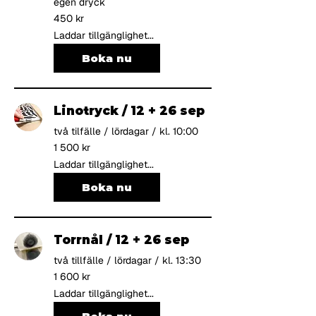
egen dryck
450
450 kr
svenska
kronor
Laddar tillgänglighet...
Boka nu
Linotryck / 12 + 26 sep
två tilfälle / lördagar / kl. 10:00
1 500
1 500 kr
svenska
kronor
Laddar tillgänglighet...
Boka nu
Torrnål / 12 + 26 sep
två tillfälle / lördagar / kl. 13:30
1 600
1 600 kr
svenska
kronor
Laddar tillgänglighet...