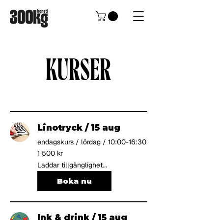
KURSER
Linotryck / 15 aug
endagskurs / lördag / 10:00-16:30
1 500
1 500 kr
svenska
kronor
Laddar tillgänglighet...
Boka nu
Ink & drink / 15 aug