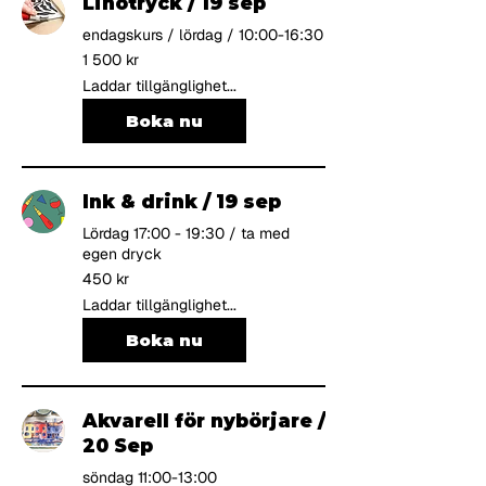
Linotryck / 19 sep
endagskurs / lördag / 10:00-16:30
1 500
1 500 kr
svenska
kronor
Laddar tillgänglighet...
Boka nu
Ink & drink / 19 sep
Lördag 17:00 - 19:30 / ta med
egen dryck
450
450 kr
svenska
kronor
Laddar tillgänglighet...
Boka nu
Akvarell för nybörjare /
20 Sep
söndag 11:00-13:00