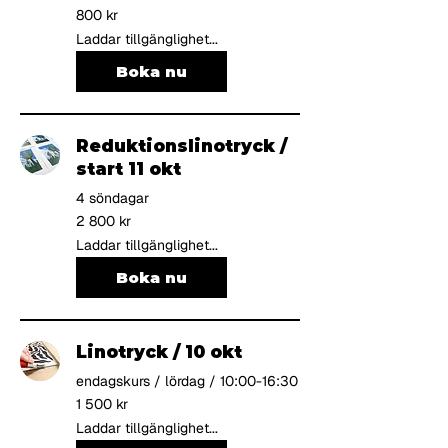
800
800 kr
svenska
kronor
Laddar tillgänglighet...
Boka nu
Reduktionslinotryck /
start 11 okt
4 söndagar
2 800
2 800 kr
svenska
kronor
Laddar tillgänglighet...
Boka nu
Linotryck / 10 okt
endagskurs / lördag / 10:00-16:30
1 500
1 500 kr
svenska
kronor
Laddar tillgänglighet...