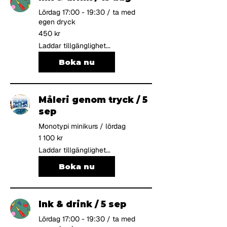
Lördag 17:00 - 19:30 / ta med
egen dryck
450
450 kr
svenska
kronor
Laddar tillgänglighet...
Boka nu
Måleri genom tryck / 5
sep
Monotypi minikurs / lördag
1 100
1 100 kr
svenska
kronor
Laddar tillgänglighet...
Boka nu
Ink & drink / 5 sep
Lördag 17:00 - 19:30 / ta med