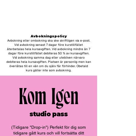
Classes are held in english
and swedish
​​Avbokningspolicy
Avbokning eller ombokning ska ske skriftligen via e-post.
Vid avbokning senast 7 dagar före kurstillfället
återbetalas hela kursavgiften. Vid avbokning mindre än 7
dagar före kurstillfället debiteras 50 % av kursavgiften.
Vid avbokning samma dag eller utebliven närvaro
debiteras hela kursavgiften. Platsen är personlig men kan
överlåtas till en vän om du själv får förhinder. Obetald
kurs gäller inte som avbokning.
Kom Igen
studio pass
(Tidigare "Drop-in") Perfekt för dig som
tidigare gått kurs och vill fortsätta ditt