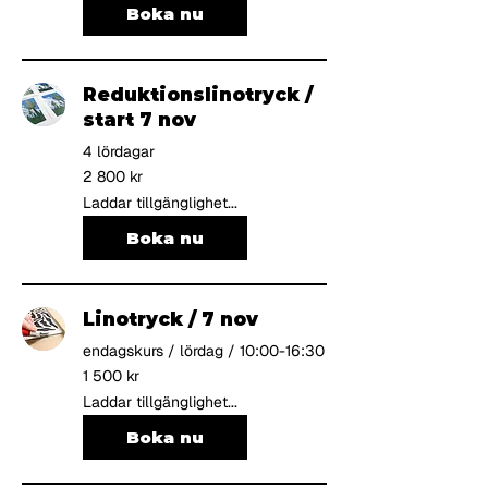
Boka nu
Reduktionslinotryck /
start 7 nov
4 lördagar
2 800
2 800 kr
svenska
kronor
Laddar tillgänglighet...
Boka nu
Linotryck / 7 nov
endagskurs / lördag / 10:00-16:30
1 500
1 500 kr
svenska
kronor
Laddar tillgänglighet...
Boka nu